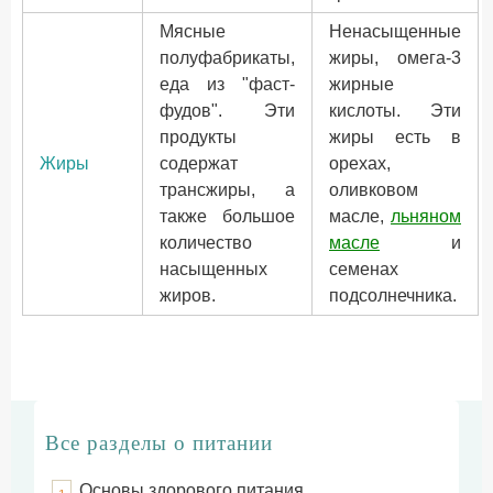
Мясные
Ненасыщенные
полуфабрикаты,
жиры, омега-3
еда из "фаст-
жирные
фудов". Эти
кислоты. Эти
продукты
жиры есть в
Жиры
содержат
орехах,
трансжиры, а
оливковом
также большое
масле,
льняном
количество
масле
и
насыщенных
семенах
жиров.
подсолнечника.
Все разделы о питании
Основы здорового питания