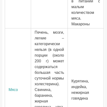
в питании с
малым
количеством
мяса.
Макароны
Печень, мозги,
легкие –
категорически
нельзя (в одной
порции (около
200 г) может
содержаться
большая часть
суточной нормы
Курятина,
холестерина).
индейка,
Мясо
Свинина,
нежирная
баранина,
говядина
жирная
говядина, утка,