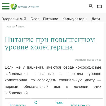
Главная
Тесты
Здоровья А-Я
Блог
Питание
Калькуляторы
Дети
/
Про
Здоровье на отлично
Главная
Диеты
здоровье
Питание при повышенном
ДЕТЯМ
уровне холестерина
Обновлено:2021-09-11
Если же у пациента имеются сердечно-сосудистые
заболевания, связанные с высоким уровне
холестерина, то соблюдать специальную диету —
первый обязательный шаг в лечении этих
заболеваний.
От чего
Продукты
Что можно