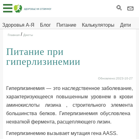
Главная
Тесты
Здоровья А-Я
Блог
Питание
Калькуляторы
Дети
/
Про
Здоровье на отлично
Главная
Диеты
здоровье
Питание при
ДЕТЯМ
гиперлизинемии
Обновлено:2023-10-27
Гиперлизинемия — это наследственное заболевание,
характеризующееся повышенным уровнем в крови
аминокислоты лизина , строительного элемента
большинства белков. Гиперлизинемия обусловлена ​​
нехваткой фермента, расщепляющего лизин.
Гиперлизинемию вызывает мутация гена AASS.