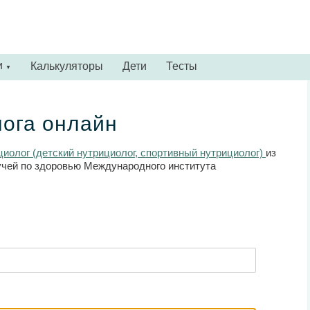
и
Калькуляторы
Дети
Тесты
▼
лога онлайн
иолог (детский нутрициолог, спортивный нутрициолог)
из
учей по здоровью Международного института