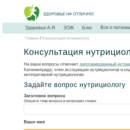
Все о питани
Здоровья А-Я
ЗОЖ
Блог
/
Главная
Консультация нутрициолога
Консультация нутрицио
На ваши вопросы отвечает
дипломированный нутриц
Калининграда, член ассоциации нутрициологов и ко
интегративной нутрициологии.
Задайте вопрос нутрициологу
Заголовок вопроса
Опишите тему вопроса в нескольких словах
Ваше имя