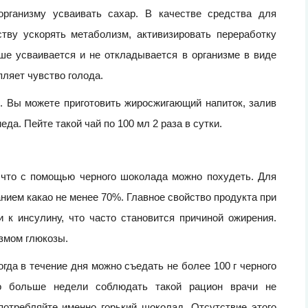
организму усваивать сахар. В качестве средства для
тву ускорять метаболизм, активизировать переработку
ше усваивается и не откладывается в организме в виде
пляет чувство голода.
. Вы можете приготовить жиросжигающий напиток, залив
еда. Пейте такой чай по 100 мл 2 раза в сутки.
, что с помощью черного шоколада можно похудеть. Для
нием какао не менее 70%. Главное свойство продукта при
 к инсулину, что часто становится причиной ожирения.
змом глюкозы.
гда в течение дня можно съедать не более 100 г черного
о больше недели соблюдать такой рацион врачи не
отребляйте именно горький шоколад. Отсутствие этого