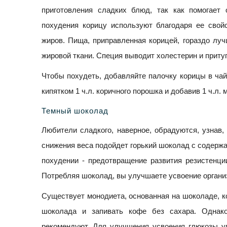
приготовления сладких блюд, так как помогает 
похудения корицу используют благодаря ее свойс
жиров. Пища, приправленная корицей, гораздо луч
жировой ткани. Специя выводит холестерин и приту
Чтобы похудеть, добавляйте палочку корицы в чай
кипятком 1 ч.л. коричного порошка и добавив 1 ч.л. м
Темный шоколад
Любители сладкого, наверное, обрадуются, узнав
снижения веса подойдет горький шоколад с содержа
похудении - предотвращение развития резистенции
Потребляя шоколад, вы улучшаете усвоение органи
Существует монодиета, основанная на шоколаде, ко
шоколада и запивать кофе без сахара. Однак
рекомендуют. Для улучшения усвоения глюкозы уп