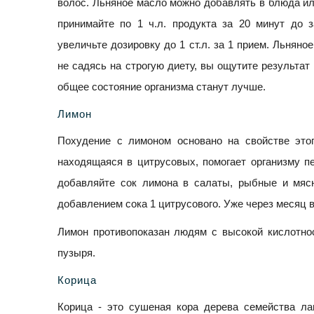
волос. Льняное масло можно добавлять в блюда ил
принимайте по 1 ч.л. продукта за 20 минут до 
увеличьте дозировку до 1 ст.л. за 1 прием. Льняно
не садясь на строгую диету, вы ощутите результат
общее состояние организма станут лучше.
Лимон
Похудение с лимоном основано на свойстве этог
находящаяся в цитрусовых, помогает организму п
добавляйте сок лимона в салаты, рыбные и мяс
добавлением сока 1 цитрусового. Уже через месяц 
Лимон противопоказан людям с высокой кислотнос
пузыря.
Корица
Корица - это сушеная кора дерева семейства ла