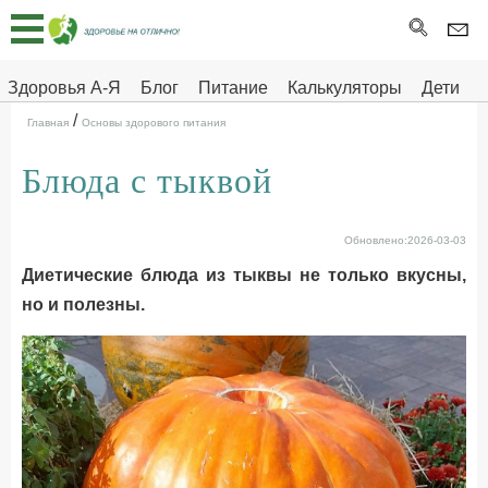
Главная
Тесты
Здоровья А-Я
Блог
Питание
Калькуляторы
Дети
/
Про
Здоровье на отлично
Главная
Основы здорового питания
здоровье
Блюда с тыквой
ДЕТЯМ
Обновлено:2026-03-03
Диетические блюда из тыквы не только вкусны,
но и полезны.