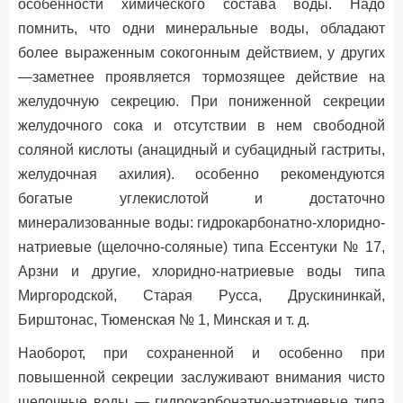
особенности химического состава воды. Надо
помнить, что одни минеральные воды, обладают
более выраженным сокогонным действием, у других
—заметнее проявляется тормозящее действие на
желудочную секрецию. При пониженной секреции
желудочного сока и отсутствии в нем свободной
соляной кислоты (анацидный и субацидный гастриты,
желудочная ахилия). особенно рекомендуются
богатые углекислотой и достаточно
минерализованные воды: гидрокарбонатно-хлоридно-
натриевые (щелочно-соляные) типа Ессентуки № 17,
Арзни и другие, хлоридно-натриевые воды типа
Миргородской, Старая Русса, Друскининкай,
Бирштонас, Тюменская № 1, Минская и т. д.
Наоборот, при сохраненной и особенно при
повышенной секреции заслуживают внимания чисто
щелочные воды — гидрокарбонатно-натриевые типа