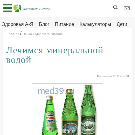
Главная
Тесты
Здоровья А-Я
Блог
Питание
Калькуляторы
Дети
/
Про
Здоровье на отлично
Главная
Основы здорового питания
здоровье
Лечимся минеральной
ДЕТЯМ
водой
Обновлено:2011-09-18