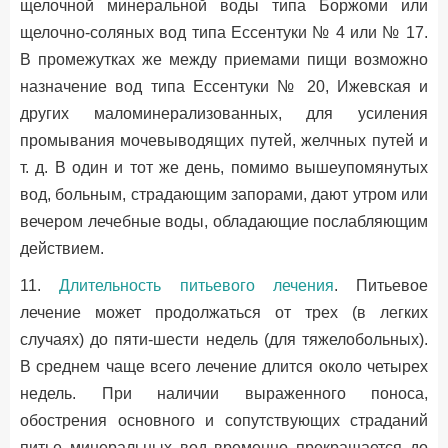
щелочной минеральной воды типа Боржоми или
щелочно-соляных вод типа Ессентуки № 4 или № 17.
В промежутках же между приемами пищи возможно
назначение вод типа Ессентуки № 20, Ижевская и
других маломинерализованных, для усиления
промывания мочевыводящих путей, желчных путей и
т. д. В один и тот же день, помимо вышеупомянутых
вод, больным, страдающим запорами, дают утром или
вечером лечебные воды, обладающие послабляющим
действием.
11.
Длительность питьевого лечения
. Питьевое
лечение может продолжаться от трех (в легких
случаях) до пяти-шести недель (для тяжелобольных).
В среднем чаще всего лечение длится около четырех
недель. При наличии выраженного поноса,
обострения основного и сопутствующих страданий
питье минеральных вод временно прекращается до