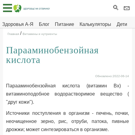
Главная
Тесты
Здоровья А-Я
Блог
Питание
Калькуляторы
Дети
/
Про
Здоровье на отлично
Главная
Витамины и нутриенты
здоровье
Парааминобензойная
ДЕТЯМ
кислота
Обновлено:2022-06-14
Парааминобензойная кислота (витамин Bx) -
витаминоподобное водорастворимое вещество (
"друг кожи").
Источники поступления в организм - печень, почки,
неочищенное зерно, рис, отруби, патока, пивные
дрожжи; может синтезироваться в организме.