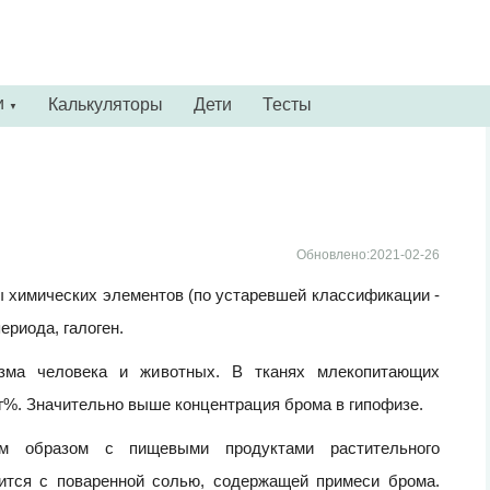
и
Калькуляторы
Дети
Тесты
▼
Обновлено:2021-02-26
ы химических элементов (по устаревшей классификации -
ериода, галоген.
изма человека и животных. В тканях млекопитающих
г%. Значительно выше концентрация брома в гипофизе.
ым образом с пищевыми продуктами растительного
ится с поваренной солью, содержащей примеси брома.