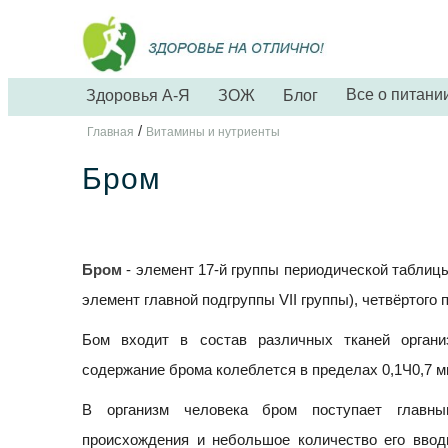
Все о питани
Здоровья А-Я
ЗОЖ
Блог
/
Главная
Витамины и нутриенты
Бром
Бром
- элемент 17-й группы периодической таблиц
элемент главной подгруппы VII группы), четвёртого п
Бом входит в состав различных тканей орган
содержание брома колеблется в пределах 0,1Ч0,7 м
В организм человека бром поступает главн
происхождения и небольшое количество его ввод