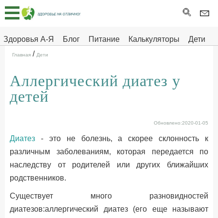
Главная
Тесты
Здоровья А-Я
Блог
Питание
Калькуляторы
Дети
/
Про
Здоровье на отлично
Главная
Дети
здоровье
Аллергический диатез у
ДЕТЯМ
детей
Обновлено:2020-01-05
Диатез
- это не болезнь, а скорее склонность к
различным заболеваниям, которая передается по
наследству от родителей или других ближайших
родственников.
Существует много разновидностей
диатезов:аллергический диатез (его еще называют