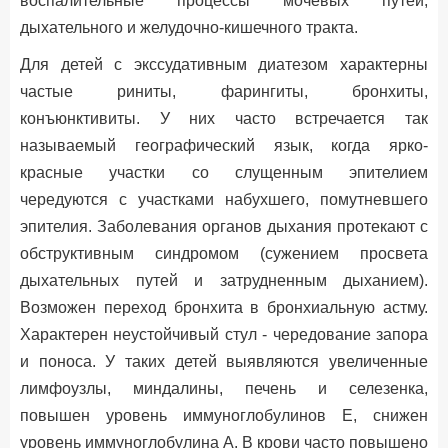
воспалительные процессы мочевых путей,
дыхательного и желудочно-кишечного тракта.
Для детей с экссудативным диатезом характерны
частые риниты, фарингиты, бронхиты,
конъюнктивиты. У них часто встречается так
называемый географический язык, когда ярко-
красные участки со слущенным эпителием
чередуются с участками набухшего, помутневшего
эпителия. Заболевания органов дыхания протекают с
обструктивным синдромом (сужением просвета
дыхательных путей и затрудненным дыханием).
Возможен переход бронхита в бронхиальную астму.
Характерен неустойчивый стул - чередование запора
и поноса. У таких детей выявляются увеличенные
лимфоузлы, миндалины, печень и селезенка,
повышен уровень иммуноглобулинов Е, снижен
уровень иммуноглобулина А. В крови часто повышено