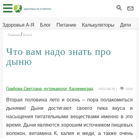
Главная
Тесты
Здоровья А-Я
Блог
Питание
Калькуляторы
Дети
/
Про
Здоровье на отлично
Главная
Блоги
здоровье
Что вам надо знать про
ДЕТЯМ
дыню
Графова Светлана, нутрициолог, Калининград
2022-08-20 |
1102
Вторая половина лето и осень – пора полакомиться
дынями! Дыни достигают своего пика вкуса и
насыщения питательными веществами именно в это
время. Дыни являются хорошим источником пищевых
волокон, витамина К, калия и меди, а также очень