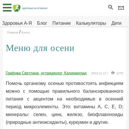
Главная
Тесты
Здоровья А-Я
Блог
Питание
Калькуляторы
Дети
/
Про
Здоровье на отлично
Главная
Блоги
здоровье
Меню для осени
ДЕТЯМ
Графова Светлана, нутрициолог, Калининград
2022-11-17 |
1270
Помочь организму осенью противостоять инфекциям
можно с помощью правильного балансированного
питания с акцентом на необходимые в осенний
период микроэлементы. Это: витамины А, С, Е, D;
минералы: селен, цинк, железо, биофлавоноиды
(природные антиоксиданты), куркумин и другие.