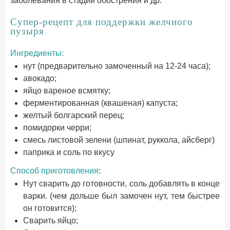
заболевания в стадии обострения и др.
Супер-рецепт для поддержки желчного
пузыря
Ингредиенты:
нут (предварительно замоченный на 12-24 часа);
авокадо;
яйцо вареное всмятку;
ферментированная (квашеная) капуста;
желтый болгарский перец;
помидорки черри;
смесь листовой зелени (шпинат, руккола, айсберг)
паприка и соль по вкусу
Способ приготовления
:
Нут сварить до готовности, соль добавлять в конце
варки. (чем дольше был замочен нут, тем быстрее
он готовится);
Сварить яйцо;