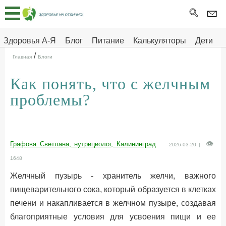
Главная
Тесты
Здоровья А-Я
Блог
Питание
Калькуляторы
Дети
/
Про
Здоровье на отлично
Главная
Блоги
здоровье
Как понять, что с желчным
ДЕТЯМ
проблемы?
Графова Светлана, нутрициолог, Калининград
2026-03-20 |
1648
Желчный пузырь - хранитель желчи, важного
пищеварительного сока, который образуется в клетках
печени и накапливается в желчном пузыре, создавая
благоприятные условия для усвоения пищи и ее