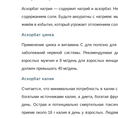
Аскорбат натрия — содержит натрий и аскорбат. Не
содержанием соли. Будьте аккуратны с натрием: м
живём в избытке, который угрожает отложением соле
Аскорбат цинка
Применение цинка и витамина С для полезно для 
заболеваний нервной системы. Рекомендуемая ди
взрослых мужчин и 8 мг/день для взрослых женщи
должен превышать 40 мг/день.
Аскорбат калия
Считается, что минимальная потребность в калии со
богатыми источниками калия, а диета, богатая фру
день. Острая и потенциально смертельная токсич
приеме около 18 г калия в день у взрослых. Людя