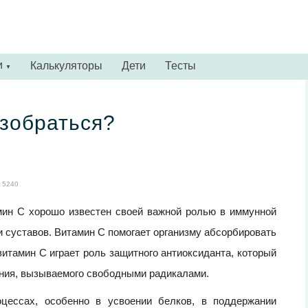
и
Калькуляторы
Дети
Тесты
▼
азобраться?
5240
мин С хорошо известен своей важной ролью в иммунной
и суставов. Витамин С помогает организму абсорбировать
витамин С играет роль защитного антиоксиданта, который
ения, вызываемого свободными радикалами.
цессах, особенно в усвоении белков, в поддержании