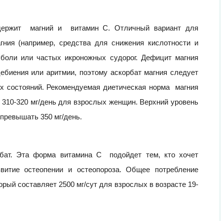
одержит магний и витамин С. Отличный вариант для
ния (например, средства для снижения кислотности и
 боли или частых икроножных судорог. Дефицит магния
биения или аритмии, поэтому аскорбат магния следует
тих состояний. Рекомендуемая диетическая норма магния
 310-320 мг/день для взрослых женщин. Верхний уровень
превышать 350 мг/день.
бат. Эта форма витамина С подойдет тем, кто хочет
звитие остеопении и остеопороза. Общее потребление
рый составляет 2500 мг/сут для взрослых в возрасте 19-