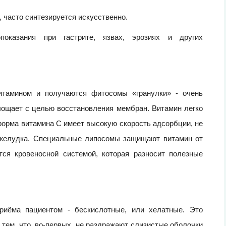
 часто синтезируется искусственно.
показания при гастрите, язвах, эрозиях и других
тамином и получаются фитосомы «гранулки» - очень
лощает с целью восстановления мембран. Витамин легко
форма витамина С имеет высокую скорость адсорбции, не
 желудка. Специальные липосомы защищают витамин от
тся кровеносной системой, которая разносит полезные
иёма пациентом - бескислотные, или хелатные. Это
 тем, что, во-первых, не раздражают слизистые оболочки