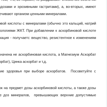
озами и эрозивными гастритами), а, во-вторых, имеют
ечивают организм ценными минералами.
вой кислоты с минералами (обычно это кальций, натрий
ологиями ЖКТ. При добавлении к аскорбиновой кислоте
ация - получаетс вещество, резистентное к изменениям
значена не аскорбиновая кислота, а Магнезиум Аскорбат
бат), Цинка аскорбат и т.д.
ние здоровья при выборе аскорбатов. Посоветуйте с
к на предмет дозы аскорбиновой кислоты, а также дозы
ние доз минералов, превышающих верхние допустимые