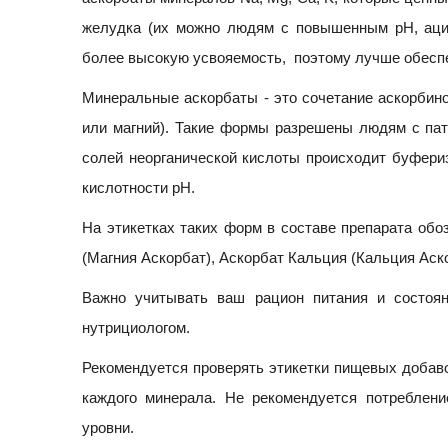
желудка (их можно людям с повышенным pH, ацид
более высокую усвояемость, поэтому лучше обесп
Минеральные аскорбаты - это сочетание аскорбино
или магний). Такие формы разрешены людям с пат
солей неорганической кислоты происходит буфериз
кислотности pH.
На этикетках таких форм в составе препарата обо
(Магния Аскорбат), Аскорбат Кальция (Кальция Аскор
Важно учитывать ваш рацион питания и состоя
нутрициологом.
Рекомендуется проверять этикетки пищевых добаво
каждого минерала. Не рекомендуется потребле
уровни.