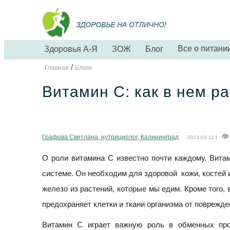
Все о питани
Здоровья А-Я
ЗОЖ
Блог
/
Главная
Блоги
Витамин С: как в нем р
Графова Светлана, нутрициолог, Калининград
2023-03-11 |
О роли витамина C известно почти каждому. Вита
системе. Он необходим для здоровой кожи, костей 
железо из растений, которые мы едим. Кроме того, 
предохраняет клетки и ткани организма от поврежд
Витамин С играет важную роль в обменных про