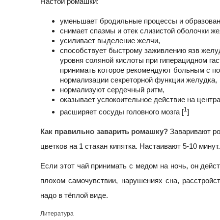
Настой ромашки:
уменьшает бродильные процессы и образовани
снимает спазмы и отек слизистой оболочки же
усиливает выделение желчи,
способствует быстрому заживлению язв желуд
уровня соляной кислоты при гиперацидном гас
принимать которое рекомендуют больным с п
нормализации секреторной функции желудка,
нормализуют сердечный ритм,
оказывает успокоительное действие на центр
1
расширяет сосуды головного мозга [
]
Как правильно заварить ромашку?
Заваривают ро
цветков на 1 стакан кипятка. Настаивают 5-10 минут.
Если этот чай принимать с медом на ночь, он дейст
плохом самочувствии, нарушениях сна, расстройс
надо в тёплой виде.
Литература