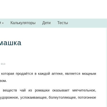
и
Калькуляторы
Дети
Тесты
▼
омашка
913
 которая продаётся в каждой аптеке, является мощным
вом.
х веществ чай из ромашки оказывает мягчительное,
судорожное, успокаивающее, болеутоляющее, потогонное