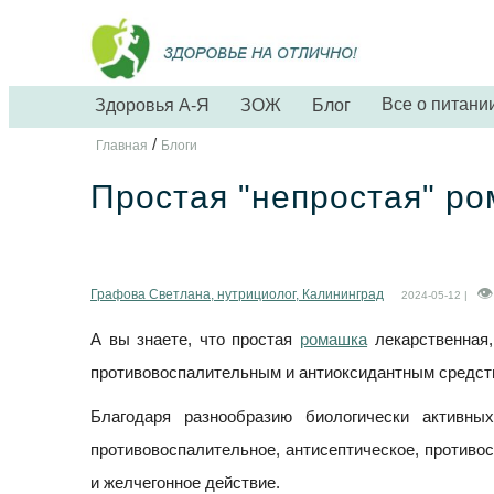
Все о питани
Здоровья А-Я
ЗОЖ
Блог
/
Главная
Блоги
Простая "непростая" р
Графова Светлана, нутрициолог, Калининград
2024-05-12 |
А вы знаете, что простая
ромашка
лекарственная,
противовоспалительным и антиоксидантным средст
Благодаря разнообразию биологически активны
противовоспалительное, антисептическое, противо
и желчегонное действие.