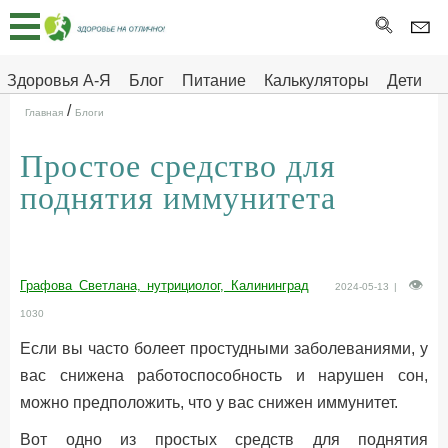
Главная
Тесты
Здоровья А-Я
Блог
Питание
Калькуляторы
Дети
/
Про
Здоровье на отлично
Главная
Блоги
здоровье
Простое средство для
ДЕТЯМ
поднятия иммунитета
Графова Светлана, нутрициолог, Калининград
2024-05-13 |
1030
Если вы часто болеет простудными заболеваниями, у
вас снижена работоспособность и нарушен сон,
можно предположить, что у вас снижен иммунитет.
Вот одно из простых средств для поднятия