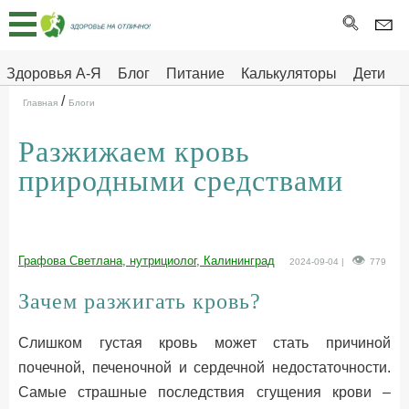
Главная
Тесты
Здоровья А-Я
Блог
Питание
Калькуляторы
Дети
/
Про
Здоровье на отлично
Главная
Блоги
здоровье
Разжижаем кровь
ДЕТЯМ
природными средствами
Графова Светлана, нутрициолог, Калининград
2024-09-04 |
779
Зачем разжигать кровь?
Слишком густая кровь может стать причиной
почечной, печеночной и сердечной недостаточности.
Самые страшные последствия сгущения крови –