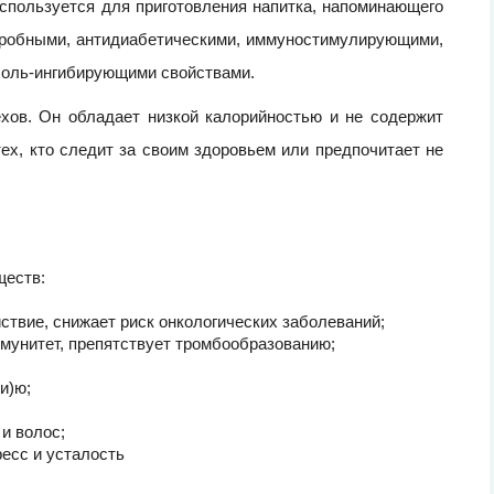
 используется для приготовления напитка, напоминающего
икробными, антидиабетическими, иммуностимулирующими,
холь-ингибирующими свойствами.
ехов. Он обладает низкой калорийностью и не содержит
ех, кто следит за своим здоровьем или предпочитает не
ществ:
йствие, снижает риск онкологических заболеваний;
ммунитет, препятствует тромбообразованию;
и)ю;
 и волос;
ресс и усталость