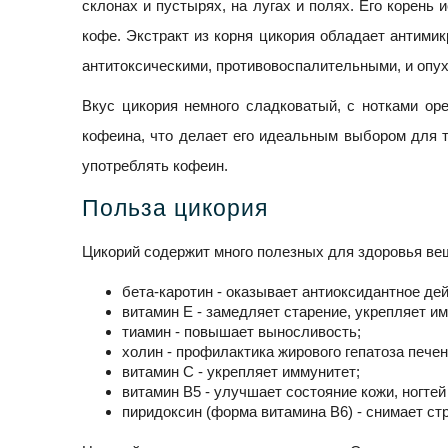
склонах и пустырях, на лугах и полях. Его корень
кофе. Экстракт из корня цикория обладает антим
антитоксическими, противовоспалительными, и опу
Вкус цикория немного сладковатый, с нотками ор
кофеина, что делает его идеальным выбором для т
употреблять кофеин.
Польза цикория
Цикорий содержит много полезных для здоровья ве
бета-каротин - оказывает антиоксидантное де
витамин Е - замедляет старение, укрепляет и
тиамин - повышает выносливость;
холин - профилактика жирового гепатоза печен
витамин С - укрепляет иммунитет;
витамин В5 - улучшает состояние кожи, ногтей
пиридоксин (форма витамина B6) - снимает ст