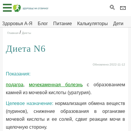
Главная
Тесты
Здоровья А-Я
Блог
Питание
Калькуляторы
Дети
/
Про
Здоровье на отлично
Главная
Диеты
здоровье
Диета N6
ДЕТЯМ
Обновлено:2022-11-12
Показания:
подагра
,
мочекаменная болезнь
c образованием
камней из мочевой кислоты (уратурия).
Целевое назначение:
нормализация обмена веществ
(пуринов), снижение образования в организме
мочевой кислоты и ее солей, сдвиг реакции мочи в
щелочную сторону.