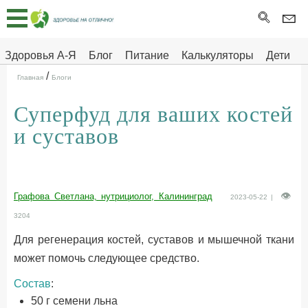
Главная
Тесты
Здоровья А-Я
Блог
Питание
Калькуляторы
Дети
/
Про
Здоровье на отлично
Главная
Блоги
здоровье
Суперфуд для ваших костей
ДЕТЯМ
и суставов
Графова Светлана, нутрициолог, Калининград
2023-05-22 |
3204
Для регенерация костей, суставов и мышечной ткани
может помочь следующее средство.
Состав
:
50 г семени льна