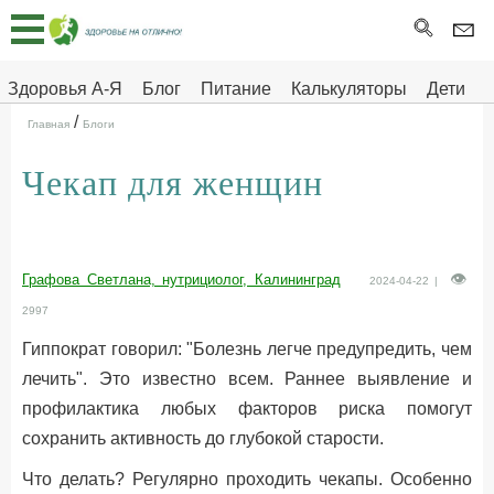
Главная
Тесты
Здоровья А-Я
Блог
Питание
Калькуляторы
Дети
/
Про
Здоровье на отлично
Главная
Блоги
здоровье
Чекап для женщин
ДЕТЯМ
Графова Светлана, нутрициолог, Калининград
2024-04-22 |
2997
Гиппократ говорил: "Болезнь легче предупредить, чем
лечить". Это известно всем. Раннее выявление и
профилактика любых факторов риска помогут
сохранить активность до глубокой старости.
Что делать? Регулярно проходить чекапы. Особенно