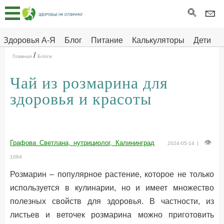
Главная
Тесты
Здоровья А-Я
Блог
Питание
Калькуляторы
Дети
/
Про
Здоровье на отлично
Главная
Блоги
здоровье
Чай из розмарина для
ДЕТЯМ
здоровья и красоты
Графова Светлана, нутрициолог, Калининград
2024-05-14 |
1064
Розмарин – популярное растение, которое не только
используется в кулинарии, но и имеет множество
полезных свойств для здоровья. В частности, из
листьев и веточек розмарина можно приготовить