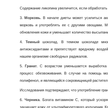
Содержание ликопина увеличится, если обработать 
3.
Морковь
. В начале диеты может усилиться ак
морковь и употреблять ее с другими овощами. М
обновления кожи и уменьшает количество высыпани
4.
Темный
шоколад. В темном шоколаде много
антиоксидантами и препятствует вредному возд
нашем организме свободных радикалов.
5.
Гранат
. С возрастом уменьшается выработка 
процесс обезвоживания. В случае на помощь мож
полифенол, и являющийся сокровищницей растител
Исследования подтверждают, что употребление гра
6.
Черника
. Богата витамином С, который ускоря
защищает кожу от ультрафиолетового излучения. Кр