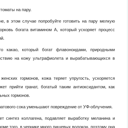
томаты на пару.
не, в этом случае попробуйте готовить на пару мелкую
орковь богата витамином А, который ускоряет процесс
й.
 какао, который богат флавоноидами, природными
ействию на кожу ультрафиолета и вырабатывающихся в
женских гормонов, кожа теряет упругость, ускоряется
ет прийти гранат, богатый таким антиоксидантом, как
ьных гормонов.
натового сока уменьшают повреждение от УФ-облучения.
ет синтез коллагена, подавляет выработку меланина и
оме того, в чернике много пищевых волокон, поэтому она