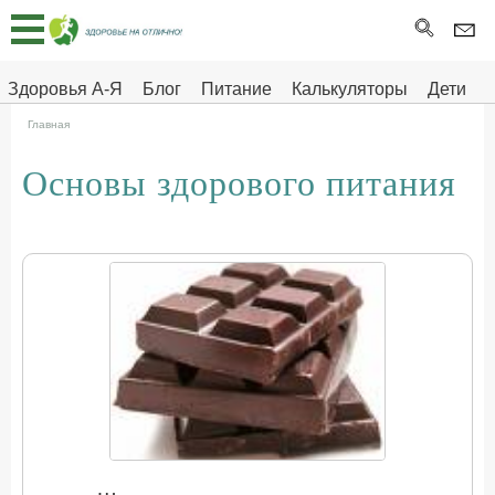
Главная
Тесты
Здоровья А-Я
Блог
Питание
Калькуляторы
Дети
Про
Здоровье на отлично
Главная
здоровье
Основы здорового питания
ДЕТЯМ