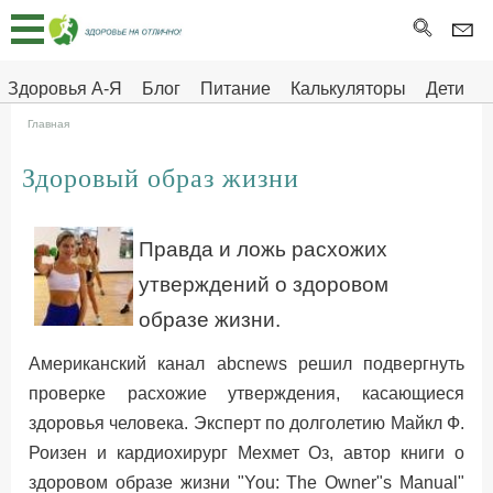
Главная
Тесты
Здоровья А-Я
Блог
Питание
Калькуляторы
Дети
Про
Здоровье на отлично
Главная
здоровье
Здоровый образ жизни
ДЕТЯМ
Правда и ложь расхожих
утверждений о здоровом
образе жизни.
Американский канал abcnews решил подвергнуть
проверке расхожие утверждения, касающиеся
здоровья человека. Эксперт по долголетию Майкл Ф.
Роизен и кардиохирург Мехмет Оз, автор книги о
здоровом образе жизни "You: The Owner"s Manual"