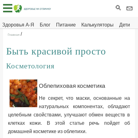
Главная
Тесты
Здоровья А-Я
Блог
Питание
Калькуляторы
Дети
/
Про
Здоровье на отлично
Главная
здоровье
Быть красивой просто
ДЕТЯМ
Косметология
Облепиховая косметика
Не секрет, что маски, основанные на
натуральных компонентах, обладают
целебным свойствами, улучшают обмен веществ в
клетках кожи. В этой статье речь пойдет об
домашней косметике из облепихи.