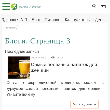
Главная
Тесты
Здоровья А-Я
Блог
Питание
Калькуляторы
Дети
/
Про
Здоровье на отлично
Главная
здоровье
Блоги. Страница 3
ДЕТЯМ
Последние записи
2025-04-01 |
18704
Самый полезный напиток для
женщин
Согласно аюрведической медицине, молоко с
куркумой самый полезный напиток для женщин.
Узнайте почему...
Читать дальше